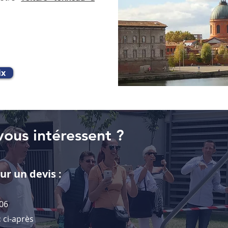
ix
vous intéressent ?
r un devis :
 06
:
ci-après