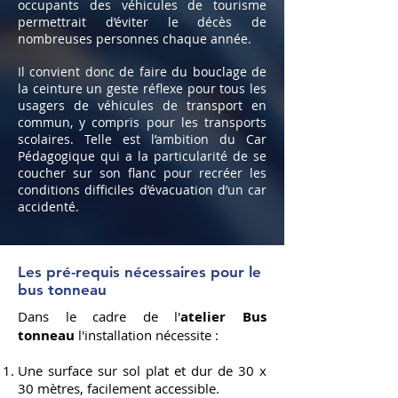
occupants des véhicules de tourisme
permettrait d’éviter le décès de
nombreuses personnes chaque année.
Il convient donc de faire du bouclage de
la ceinture un geste réflexe pour tous les
usagers de véhicules de transport en
commun, y compris pour les transports
scolaires. Telle est l’ambition du Car
Pédagogique qui a la particularité de se
coucher sur son flanc pour recréer les
conditions difficiles d’évacuation d’un car
accidenté.
Les pré-requis nécessaires pour le
bus
tonneau
Dans le cadre de l'
atelier Bus
tonneau
l'installation nécessite :
Une surface sur sol plat et dur de 30 x
30 mètres, facilement accessible.