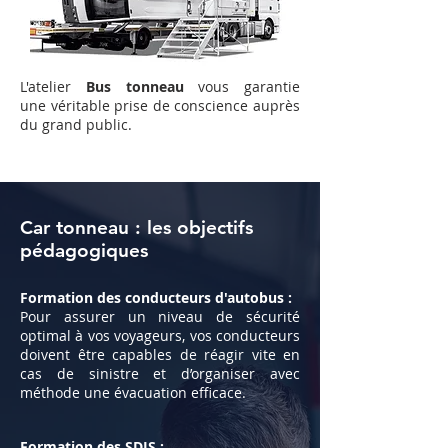
L'atelier
Bus tonneau
vous garantie
une véritable prise de conscience auprès
du grand public.
Car tonneau
: les objectifs
pédagogiques
Formation des conducteurs d'autobus :
Pour assurer un niveau de sécurité
optimal à vos voyageurs, vos conducteurs
doivent être capables de réagir vite en
cas de sinistre et d’organiser avec
méthode une évacuation efficace.
Formation des SDIS :